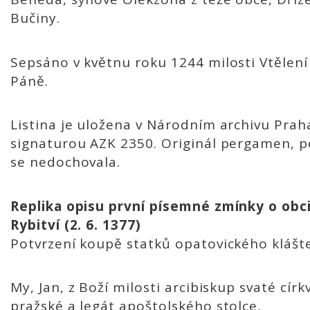
Bučiny.
Sepsáno v květnu roku 1244 milosti Vtělení
Páně.
Listina je uložena v Národním archivu Pra
signaturou AZK 2350. Originál pergamen, p
se nedochovala.
Replika opisu první písemné zmínky o obc
Rybitví (2. 6. 1377)
Potvrzení koupě statků opatovického klášt
My, Jan, z Boží milosti arcibiskup svaté círk
pražské a legát apoštolského stolce,