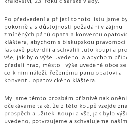
království, 23. roku císařské vlády.
Po předvedení a přijetí tohoto listu jsme by
pokorně a s důstojností požádáni v zájmu
zmíněných pánů opata a konventu opatovi
kláštera, abychom s biskupskou pravomocí
laskavě potvrdili a schválili tuto koupi a pr
vše, jak bylo výše uvedeno, a abychom připo
předali hrad, město i výše uvedené obce se
co k nim náleží, řečenému panu opatovi a
konventu opatovického kláštera.
My jsme těmto prosbám příznivě nakloněni
očekáváme také, že z této koupě vzejde zn
prospěch a užitek. Koupi a vše, jak bylo výš
uvedeno, potvrzujeme a schvalujeme naší