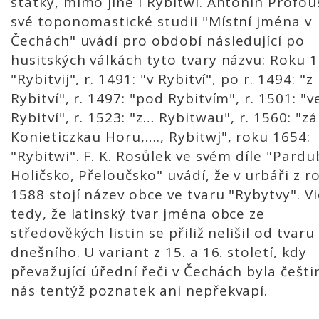
statky, mimo jiné i Rybitwí. Antonín Profou
své toponomastické studii "Místní jména v
Čechách" uvádí pro období následující po
husitských válkách tyto tvary názvu: Roku 
"Rybitvij", r. 1491: "v Rybitví", po r. 1494: "z
Rybitví", r. 1497: "pod Rybitvím", r. 1501: "v
Rybitví", r. 1523: "z… Rybitwau", r. 1560: "
Konieticzkau Horu,…., Rybitwj", roku 1654:
"Rybitwi". F. K. Rosůlek ve svém díle "Pardu
Holičsko, Přeloučsko" uvádí, že v urbáři z r
1588 stojí název obce ve tvaru "Rybytvy". V
tedy, že latinský tvar jména obce ze
středověkých listin se přiliž nelišil od tvaru
dnešního. U variant z 15. a 16. století, kdy
převažující úřední řeči v Čechách byla češti
nás tentýž poznatek ani nepřekvapí.