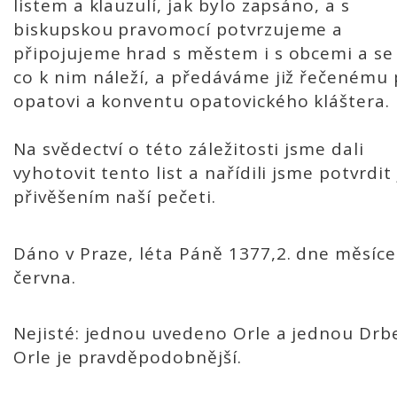
listem a klauzulí, jak bylo zapsáno, a s
biskupskou pravomocí potvrzujeme a
připojujeme hrad s městem i s obcemi a se
co k nim náleží, a předáváme již řečenému
opatovi a konventu opatovického kláštera.
Na svědectví o této záležitosti jsme dali
vyhotovit tento list a nařídili jsme potvrdit 
přivěšením naší pečeti.
Dáno v Praze, léta Páně 1377,2. dne měsíce
června.
Nejisté: jednou uvedeno Orle a jednou Drb
Orle je pravděpodobnější.