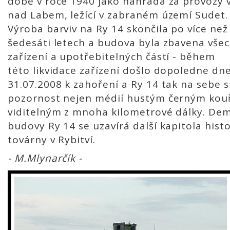
době v roce 1940 jako náhrada za provozy v
nad Labem, ležící v zabraném území Sudet.
Výroba barviv na Ry 14 skončila po více než
šedesáti letech a budova byla zbavena vše
zařízení a upotřebitelných částí - během
této likvidace zařízení došlo dopoledne dn
31.07.2008 k zahoření a Ry 14 tak na sebe s
pozornost nejen médií hustým černým kou
viditelným z mnoha kilometrové dálky. Dem
budovy Ry 14 se uzavírá další kapitola histo
továrny v Rybitví.
- M.Mlynarčík -