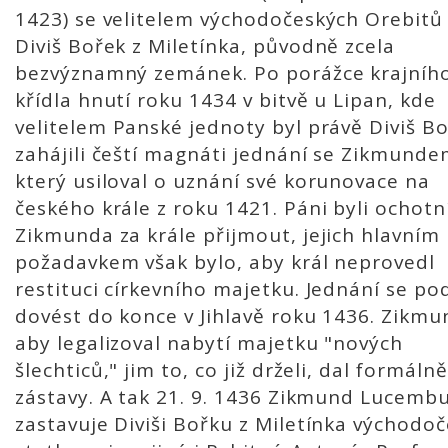
1423) se velitelem východočeských Orebitů 
Diviš Bořek z Miletínka, původně zcela
bezvýznamný zemánek. Po porážce krajníh
křídla hnutí roku 1434 v bitvě u Lipan, kde
velitelem Panské jednoty byl právě Diviš Bo
zahájili čeští magnáti jednání se Zikmunde
který usiloval o uznání své korunovace na
českého krále z roku 1421. Páni byli ochotn
Zikmunda za krále přijmout, jejich hlavním
požadavkem však bylo, aby král neprovedl
restituci církevního majetku. Jednání se po
dovést do konce v Jihlavě roku 1436. Zikmu
aby legalizoval nabytí majetku "nových
šlechticů," jim to, co již drželi, dal formáln
zástavy. A tak 21. 9. 1436 Zikmund Lucemb
zastavuje Diviši Bořku z Miletínka východo