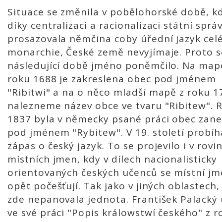
Situace se změnila v pobělohorské době, k
díky centralizaci a racionalizaci státní sprá
prosazovala němčina coby úřední jazyk cel
monarchie, České země nevyjímaje. Proto s
následující době jméno poněmčilo. Na map
roku 1688 je zakreslena obec pod jménem
"Ribitwi" a na o něco mladší mapě z roku 1
nalezneme název obce ve tvaru "Ribitew". 
1837 byla v německy psané práci obec zan
pod jménem "Rybitew". V 19. století probíh
zápas o český jazyk. To se projevilo i v rovi
místních jmen, kdy v dílech nacionalisticky
orientovaných českých učenců se místní j
opět počešťují. Tak jako v jiných oblastech,
zde nepanovala jednota. František Palacký 
ve své práci "Popis králowstwí českého" z r