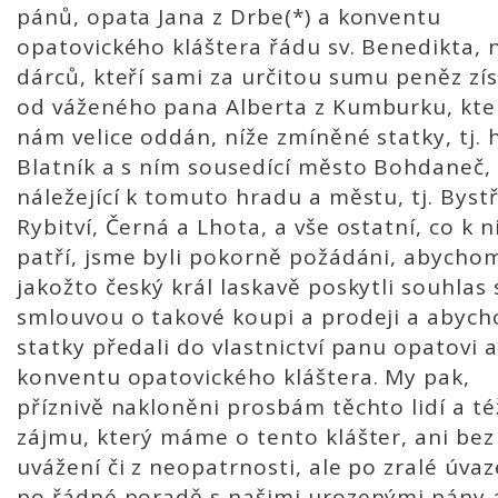
pánů, opata Jana z Drbe(*) a konventu
opatovického kláštera řádu sv. Benedikta, 
dárců, kteří sami za určitou sumu peněz zís
od váženého pana Alberta z Kumburku, kter
nám velice oddán, níže zmíněné statky, tj. 
Blatník a s ním sousedící město Bohdaneč,
náležející k tomuto hradu a městu, tj. Bystř
Rybitví, Černá a Lhota, a vše ostatní, co k 
patří, jsme byli pokorně požádáni, abycho
jakožto český král laskavě poskytli souhlas 
smlouvou o takové koupi a prodeji a abyc
statky předali do vlastnictví panu opatovi a
konventu opatovického kláštera. My pak,
příznivě nakloněni prosbám těchto lidí a té
zájmu, který máme o tento klášter, ani bez
uvážení či z neopatrnosti, ale po zralé úvaz
po řádné poradě s našimi urozenými pány 