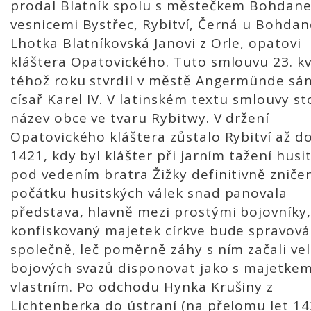
prodal Blatník spolu s městečkem Bohdane
vesnicemi Bystřec, Rybitví, Černá u Bohdan
Lhotka Blatníkovská Janovi z Orle, opatovi
kláštera Opatovického. Tuto smlouvu 23. k
téhož roku stvrdil v městě Angermünde sá
císař Karel IV. V latinském textu smlouvy sto
název obce ve tvaru Rybitwy. V držení
Opatovického kláštera zůstalo Rybitví až d
1421, kdy byl klášter při jarním tažení husi
pod vedením bratra Žižky definitivně zniče
počátku husitských válek snad panovala
představa, hlavně mezi prostými bojovníky,
konfiskovaný majetek církve bude spravov
společně, leč poměrně záhy s ním začali vel
bojových svazů disponovat jako s majetke
vlastním. Po odchodu Hynka Krušiny z
Lichtenberka do ústraní (na přelomu let 14