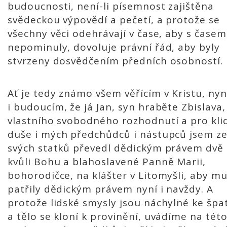
budoucnosti, není-li písemnost zajištěna
svědeckou výpovědí a pečetí, a protože se
všechny věci odehrávají v čase, aby s časem
nepominuly, dovoluje právní řád, aby byly
stvrzeny dosvědčením předních osobností.
Ať je tedy známo všem věřícím v Kristu, ny
i budoucím, že já Jan, syn hraběte Zbislava,
vlastního svobodného rozhodnutí a pro kli
duše i mých předchůdců i nástupců jsem z
svých statků převedl dědickým právem dvě
kvůli Bohu a blahoslavené Panně Marii,
bohorodičce, na klášter v Litomyšli, aby m
patřily dědickým právem nyní i navždy. A
protože lidské smysly jsou náchylné ke špa
a tělo se kloní k provinění, uvádíme na tét