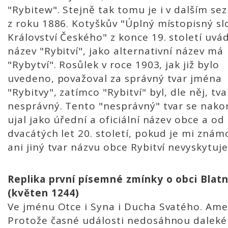
"Rybitew". Stejně tak tomu je i v dalším s
z roku 1886. Kotyškův "Úplný místopisný sl
Království Českého" z konce 19. století uvád
název "Rybitví", jako alternativní název má
"Rybytví". Rosůlek v roce 1903, jak již bylo
uvedeno, považoval za správný tvar jména
"Rybitvy", zatímco "Rybitví" byl, dle něj, tva
nesprávný. Tento "nesprávný" tvar se nako
ujal jako úřední a oficiální název obce a od
dvacátých let 20. století, pokud je mi znám
ani jiný tvar názvu obce Rybitví nevyskytuje
Replika první písemné zmínky o obci Blatn
(květen 1244)
Ve jménu Otce i Syna i Ducha Svatého. Ame
Protože časné události nedosáhnou daleké