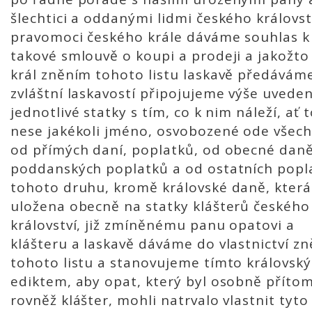
šlechtici a oddanými lidmi českého královst
pravomoci českého krále dáváme souhlas k
takové smlouvě o koupi a prodeji a jakožto
král zněním tohoto listu laskavě předáváme
zvláštní laskavostí připojujeme výše uvede
jednotlivé statky s tím, co k nim náleží, ať 
nese jakékoli jméno, osvobozené ode všech
od přímých daní, poplatků, od obecné daně
poddanských poplatků a od ostatních popl
tohoto druhu, kromě královské daně, která
uložena obecně na statky klášterů českého
království, již zmíněnému panu opatovi a
klášteru a laskavě dáváme do vlastnictví z
tohoto listu a stanovujeme tímto královsk
ediktem, aby opat, který byl osobně příto
rovněž klášter, mohli natrvalo vlastnit tyto