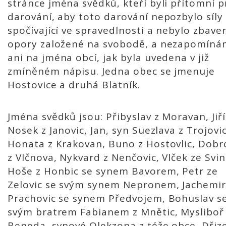
stránce jména svědků, kteří byli přítomní p
darování, aby toto darování nepozbylo síly
spočívající ve spravedlnosti a nebylo zbave
opory založené na svobodě, a nezapomín
ani na jména obcí, jak byla uvedena v již
zmíněném nápisu. Jedna obec se jmenuje
Hostovice a druhá Blatník.
Jména svědků jsou: Přibyslav z Moravan, Jiří
Nosek z Janovic, Jan, syn Suezlava z Trojovic
Honata z Krakovan, Buno z Hostovlic, Dobr
z Vlčnova, Nykvard z Nenčovic, Vlček ze Svi
Hoše z Honbic se synem Bavorem, Petr ze
Zelovic se svým synem Nepronem, Jachemir
Prachovic se synem Předvojem, Bohuslav s
svým bratrem Fabianem z Mnětic, Mysliboř
Beneda, synové Olekzona z téže obce, Dřize