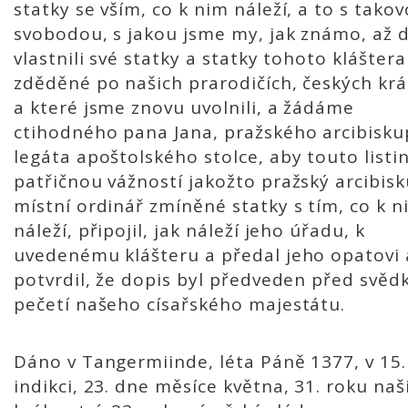
statky se vším, co k nim náleží, a to s tako
svobodou, s jakou jsme my, jak známo, až 
vlastnili své statky a statky tohoto kláštera
zděděné po našich prarodičích, českých král
a které jsme znovu uvolnili, a žádáme
ctihodného pana Jana, pražského arcibisku
legáta apoštolského stolce, aby touto listi
patřičnou vážností jakožto pražský arcibis
místní ordinář zmíněné statky s tím, co k n
náleží, připojil, jak náleží jeho úřadu, k
uvedenému klášteru a předal jeho opatovi 
potvrdil, že dopis byl předveden před svědk
pečetí našeho císařského majestátu.
Dáno v Tangermiinde, léta Páně 1377, v 15.
indikci, 23. dne měsíce května, 31. roku naš