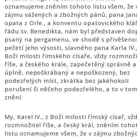
oznamujeme zněním tohoto listu všem, že 
zájmu vážených a zbožných pánů, pana Jan
opata z Orle., a konventu opatovického klá
řádu sv. Benedikta, nám byl představen do
psaný na pergamenu, ve shodě s přivěšeno
pečetí jeho výsosti, slavného pana Karla IV.,
Boží milosti římského císaře, vždy rozmnož
říše, a českého krále, zapečetěný správně a
úplně, nepoškrábaný a nepoškozený, bez
podezřelých míst, zkrátka bez jakéhokoli
porušení či něčeho podezřelého, a to v to
znění:
My, Karel IV., z Boží milosti římský císař, vž
rozmnožitel říše, a český král, zněním toho
listu oznamujeme všem, že v zájmu zbožný