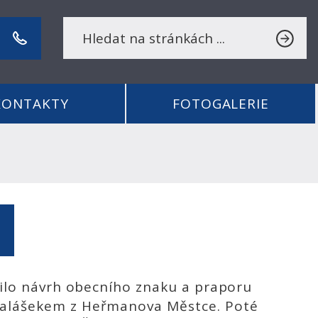
KONTAKTY
FOTOGALERIE
lilo návrh obecního znaku a praporu
Valášekem z Heřmanova Městce. Poté