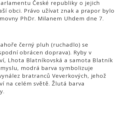
arlamentu České republiky o jejich
ší obci. Právo užívat znak a prapor bylo
ěmovny PhDr. Milanem Uhdem dne 7.
nahoře černý pluh (ruchadlo) se
i (spodní obrácen doprava). Ryby v
ví, Lhota Blatníkovská a samota Blatník
ůmyslu, modrá barva symbolizuje
vynález bratranců Veverkových, jehož
ví na celém světě. Žlutá barva
y.