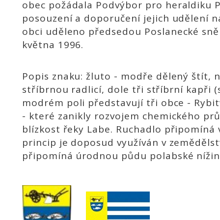
obec požádala Podvýbor pro heraldiku P
posouzení a doporučení jejich udělení na
obci uděleno předsedou Poslanecké sn
května 1996.
Popis znaku: žluto - modře dělený štít, 
stříbrnou radlicí, dole tři stříbrní kapř
modrém poli představují tři obce - Rybit
- které zanikly rozvojem chemického pr
blízkost řeky Labe. Ruchadlo připomíná 
princip je doposud využíván v zemědělst
připomíná úrodnou půdu polabské nížin