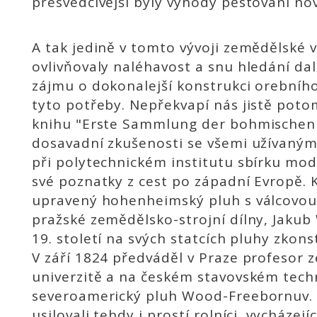
přesvedčivější byly výhody pěstování no
A tak jedině v tomto vývoji zemědělské 
ovlivňovaly naléhavost a snu hledání d
zájmu o dokonalejší konstrukci orebního
tyto potřeby. Nepřekvapí nás jistě poto
knihu "Erste Sammlung der bohmischen A
dosavadní zkušenosti se všemi užívaným
při polytechnickém institutu sbírku mo
své poznatky z cest po západní Evropě. 
upravený hohenheimský pluh s válcovou
pražské zemědělsko-strojní dílny, Jakub
19. století na svých statcích pluhy zk
V září 1824 předváděl v Praze profesor
univerzitě a na českém stavovském tech
severoamerický pluh Wood-Freebornuv. 
usilovali tehdy i prostí rolníci, vycházej