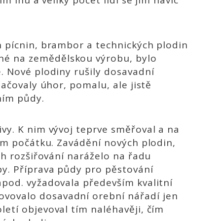
ím lnu a veliký počet lidí se jím navíc
.
h pícnin, brambor a technických plodin
né na zemědělskou výrobu, bylo
e. Nové plodiny rušily dosavadní
lačovaly úhor, pomalu, ale jistě
ním půdy.
ivy. K nim vývoj teprve směřoval a na
vém počátku. Zavádění nových plodin,
ich rozšiřování naráželo na řadu
by. Příprava půdy pro pěstování
apod. vyžadovala především kvalitní
vovalo dosavadní orební nářadí jen
etí objevoval tím naléhavěji, čím