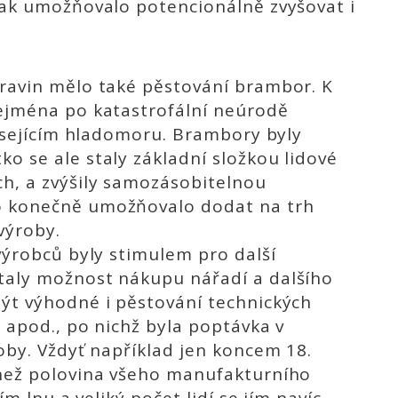
nak umožňovalo potencionálně zvyšovat i
travin mělo také pěstování brambor. K
zejména po katastrofální neúrodě
visejícím hladomoru. Brambory byly
o se ale staly základní složkou lidové
h, a zvýšily samozásobitelnou
o konečně umožňovalo dodat na trh
výroby.
výrobců byly stimulem pro další
taly možnost nákupu nářadí a dalšího
být výhodné i pěstování technických
y apod., po nichž byla poptávka v
oby. Vždyť například jen koncem 18.
 než polovina všeho manufakturního