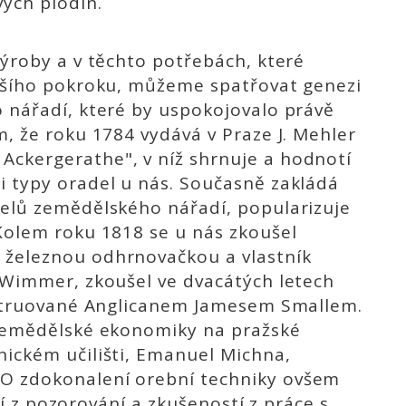
vých plodin.
výroby a v těchto potřebách, které
alšího pokroku, můžeme spatřovat genezi
 nářadí, které by uspokojovalo právě
m, že roku 1784 vydává v Praze J. Mehler
ckergerathe", v níž shrnuje a hodnotí
i typy oradel u nás. Současně zakládá
delů zemědělského nářadí, popularizuje
Kolem roku 1818 se u nás zkoušel
 železnou odhrnovačkou a vlastník
 Wimmer, zkoušel ve dvacátých letech
onstruované Anglicanem Jamesem Smallem.
 zemědělské ekonomiky na pražské
nickém učilišti, Emanuel Michna,
O zdokonalení orební techniky ovšem
ící z pozorování a zkušeností z práce s