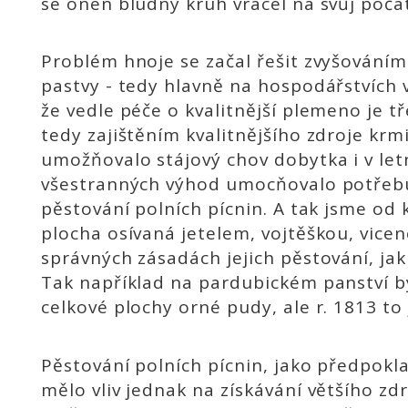
se onen bludný kruh vracel na svůj počá
Problém hnoje se začal řešit zvyšováním
pastvy - tedy hlavně na hospodářstvích
že vedle péče o kvalitnější plemeno je t
tedy zajištěním kvalitnějšího zdroje krm
umožňovalo stájový chov dobytka i v let
všestranných výhod umocňovalo potřebu 
pěstování polních pícnin. A tak jsme od k
plocha osívaná jetelem, vojtěškou, vicen
správných zásadách jejich pěstování, ja
Tak například na pardubickém panství by
celkové plochy orné pudy, ale r. 1813 to j
Pěstování polních pícnin, jako předpokl
mělo vliv jednak na získávání většího zd