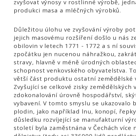
zvyšovat výnosy v rostlinné výrobě, jed
produkci masa a mléčných výrobků.
Důležitou úlohu ve zvyšování výroby po
jejich masovému rozšíření došlo u nás 
obilovin v letech 1771 - 1772 a s ní sou
zpočátku jen nucenou náhražkou, zakrátk
stravy, hlavně v méně úrodných oblastec
schopnost venkovského obyvatelstva. T
větší část produktu ostatní zemědělské 
Zvyšující se celkové zisky zemědělských 
zdokonalování úrovně hospodářství, ský
vybavení. V tomto smyslu se ukazovalo 
plodin, jako například lnu, konopí, řepk
důsledku rozvíjející se manufakturní výr
století byla zaměstnána v Čechách více