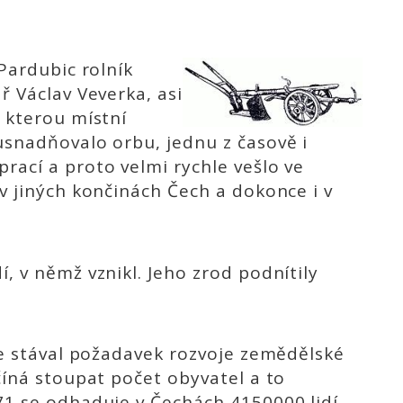
 Pardubic rolník
ř Václav Veverka, asi
, kterou místní
usnadňovalo orbu, jednu z časově i
rací a proto velmi rychle vešlo ve
v jiných končinách Čech a dokonce i v
, v němž vznikl. Jeho zrod podnítily
 se stával požadavek rozvoje zemědělské
číná stoupat počet obyvatel a to
71 se odhaduje v Čechách 4150000 lidí,