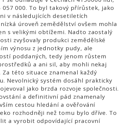
ž 5 057 000. To byl takový přírůstek, jako
ni v následujících desetiletích
 nízká úroveň zemědělství ovšem mohla
en s velikými obtížemi. Nadto zaostalý
osti zvyšovaly produkci zemědělské
áním výnosu z jednotky pudy, ale
ostí poddaných, tedy jenom růstem
ostředků a ani sil, aby mohli nekaj
. Za této situace znamenal každý
. Nevolnický systém dosáhl prakticky
rojevoval jako brzda rozvoje společnosti.
ovstání a definitivní pád znamenaly
evším cestou hle­dání a ověřování
eko rozhodněji než tomu bylo dříve. To
 a vyro­bit odpovídající pracovní