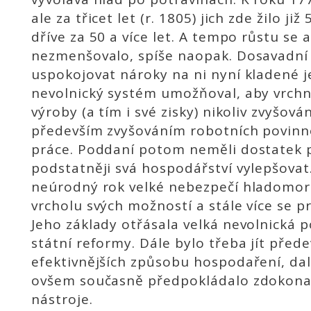
ale za třicet let (r. 1805) jich zde žilo ji
dříve za 50 a více let. A tempo růstu se a
nezmenšovalo, spíše naopak. Dosavadní
uspokojovat nároky na ni nyní kladené j
nevolnický systém umožňoval, aby vrchn
výroby (a tím i své zisky) nikoliv zvyšov
především zvyšováním robotních povinn
práce. Poddaní potom neměli dostatek pr
podstatněji svá hospodářství vylepšovat
neúrodný rok velké nebezpečí hladomoru
vrcholu svých možností a stále více se p
Jeho základy otřásala velká nevolnická p
státní reformy. Dále bylo třeba jít před
efektivnějších způsobu hospodaření, dal
ovšem současně předpokládalo zdokonalit
nástroje.