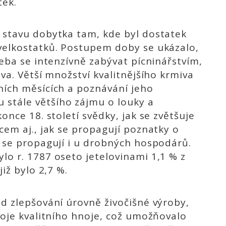
tek.
 stavu dobytka tam, kde byl dostatek
 velkostatků. Postupem doby se ukázalo,
řeba se intenzívně zabývat pícninářstvím,
iva. Větší množství kvalitnějšího krmiva
ních měsících a poznávání jeho
stále většího zájmu o louky a
once 18. století svědky, jak se zvětšuje
cem aj., jak se propagují poznatky o
k se propagují i u drobných hospodárů.
lo r. 1787 oseto jetelovinami 1,1 % z
iž bylo 2,7 %.
ad zlepšování úrovně živočišné výroby,
roje kvalitního hnoje, což umožňovalo