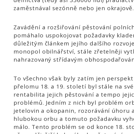
dělnictva (tedy asi 336000 lidí) pradláctv
zaměstnával sezónně nebo jen okrajově
Zavádění a rozšiřování pěstování polníc
pomáhalo uspokojovat požadavky klade
důležitým článkem jejího dalšího rozvoj
monopol obilnářství, stále zřetelněji vyt
nahrazovaný střídavým obhospodařová
To všechno však byly zatím jen perspekt
přelomu 18. a 19. století byl stále na s
rentabilita jejich pěstování a tempo jej
problémů. Jedním z nich byl problém or
jetelovin a okopanin, rozorávání úhoru 
hlubokou orbu a tomuto požadavku vyho
málo. Tento problém se od konce 18. stol