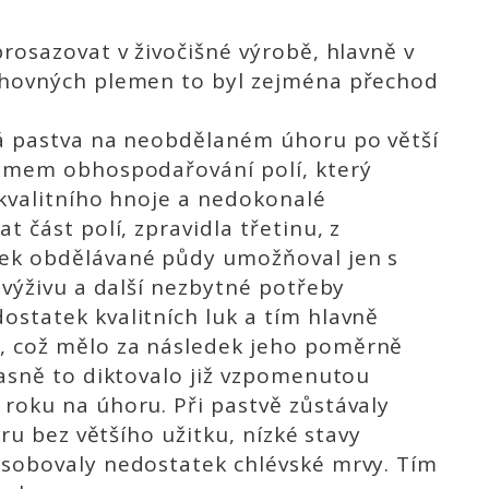
rosazovat v živočišné výrobě, hlavně v
chovných plemen to byl zejména přechod
ká pastva na neobdělaném úhoru po větší
témem obhospodařování polí, který
 kvalitního hnoje a nedokonalé
 část polí, zpravidla třetinu, z
tek obdělávané půdy umožňoval jen s
 výživu a další nezbytné potřeby
statek kvalitních luk a tím hlavně
, což mělo za následek jeho poměrně
časně to diktovalo již vzpomenutou
roku na úhoru. Při pastvě zůstávaly
oru bez většího užitku, nízké stavy
ůsobovaly nedostatek chlévské mrvy. Tím