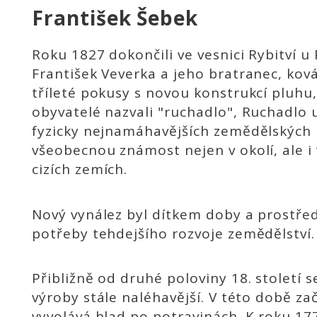
František Šebek
Roku 1827 dokončili ve vesnici Rybitví u
František Veverka a jeho bratranec, ková
tříleté pokusy s no­vou konstrukcí pluhu
obyvatelé nazvali "ruchadlo", Ruchad­lo 
fyzicky nejnamáhavějších země­dělských p
všeobecnou známost nejen v okolí, ale i 
cizích zemích.
Nový vynález byl dítkem doby a prostředí
potřeby tehdejšího rozvoje zemědělství.
Přibližně od druhé poloviny 18. století
výroby stále naléhavější. V této době za
vyvolává hlad po potravinách. K roku 17