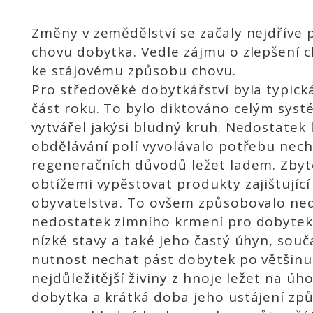
Změny v zemědělství se začaly nejdříve p
chovu dobytka. Vedle zájmu o zlepšení 
ke stájovému způsobu chovu.
Pro středověké dobytkářství byla typic
část roku. To bylo diktováno celým sys
vytvářel jakýsi bludný kruh. Nedostatek
obdělávání polí vyvolávalo potřebu nechat
regeneračních důvodů ležet ladem. Zby
obtížemi vypěstovat produkty zajištující
obyvatelstva. To ovšem způsobovalo nedo
nedostatek zimního krmení pro dobytek
nízké stavy a také jeho častý úhyn, sou
nutnost nechat pást dobytek po většinu 
nejdůležitější živiny z hnoje ležet na úh
dobytka a krátká doba jeho ustájení zp