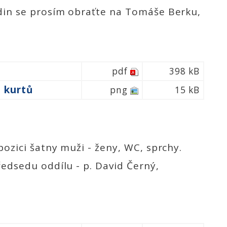
din se prosím obraťte na Tomáše Berku,
pdf
398 kB
 kurtů
png
15 kB
ozici šatny muži - ženy, WC, sprchy.
edsedu oddílu - p. David Černý,