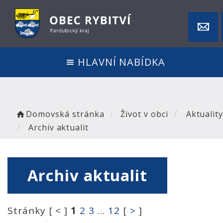
HLAVNÍ NABÍDKA
Domovská stránka
Život v obci
Aktualit
Archiv aktualit
Archiv aktualit
Stránky [ < ]
1
2
3
...
12
[
>
]