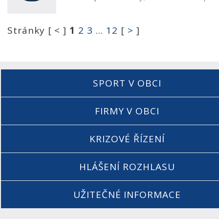
Stránky [ < ]
1
2
3
...
12
[
>
]
SPORT V OBCI
FIRMY V OBCI
KRIZOVÉ ŘÍZENÍ
HLÁŠENÍ ROZHLASU
UŽITEČNÉ INFORMACE