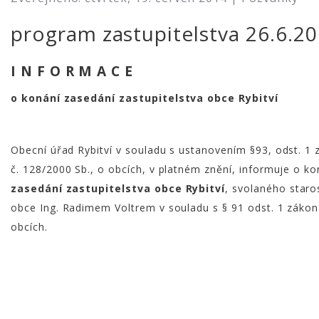
program zastupitelstva 26.6.2
I N F O R M A C E
o konání zasedání zastupitelstva obce Rybitví
Obecní úřad Rybitví v souladu s ustanovením §93, odst. 1
č. 128/2000 Sb., o obcích, v platném znění, informuje o ko
zasedání zastupitelstva obce Rybitví
, svolaného staro
obce Ing. Radimem Voltrem v souladu s § 91 odst. 1 zákon
obcích.