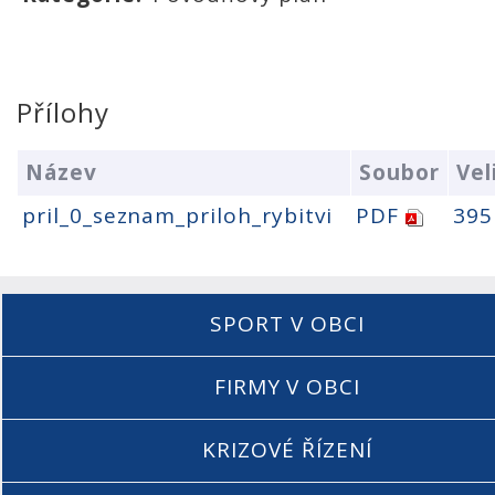
Přílohy
Název
Soubor
Vel
pril_0_seznam_priloh_rybitvi
PDF
395
SPORT V OBCI
FIRMY V OBCI
KRIZOVÉ ŘÍZENÍ