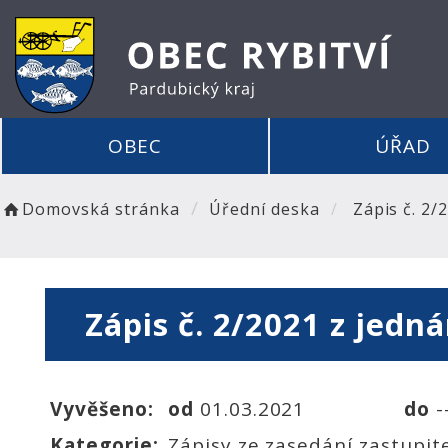
OBEC
ÚŘAD
Domovská stránka
Úřední deska
Zápis č. 2/2
Zápis č. 2/2021 z jedná
Vyvěšeno:
od
01.03.2021
do
-
Kategorie:
Zápisy ze zasedání zastupit