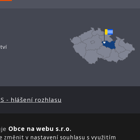
tví
S - hlášení rozhlasu
uje
Obce na webu s.r.o.
te změnit v
nastavení souhlasu s využitím